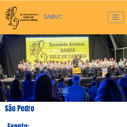
SABVC
São Pedro
Evento: